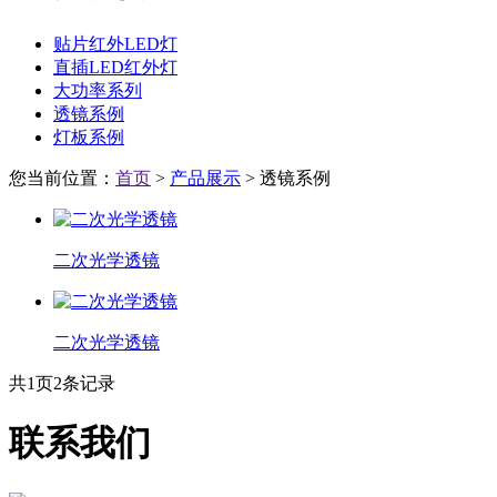
贴片红外LED灯
直插LED红外灯
大功率系列
透镜系例
灯板系例
您当前位置：
首页
>
产品展示
> 透镜系例
二次光学透镜
二次光学透镜
共
1
页
2
条记录
联系我们