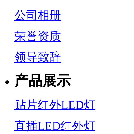
公司相册
荣誉资质
领导致辞
产品展示
贴片红外LED灯
直插LED红外灯