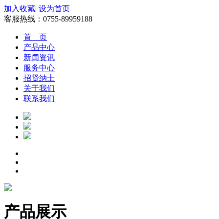
加入收藏
|
设为首页
客服热线：0755-89959188
首 页
产品中心
新闻资讯
服务中心
招贤纳士
关于我们
联系我们
产品展示