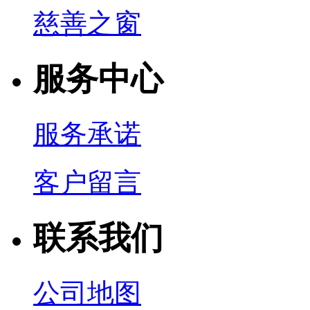
慈善之窗
服务中心
服务承诺
客户留言
联系我们
公司地图