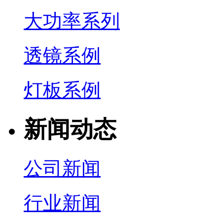
大功率系列
透镜系例
灯板系例
新闻动态
公司新闻
行业新闻