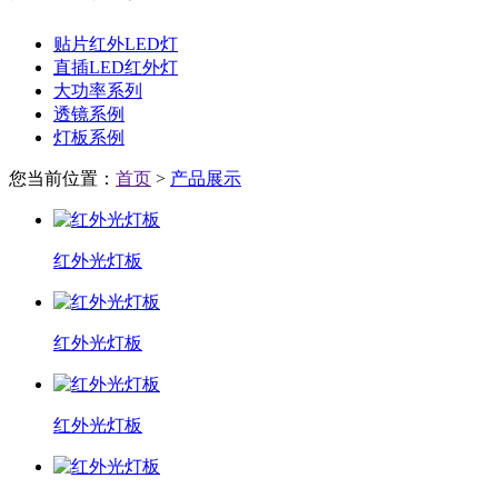
贴片红外LED灯
直插LED红外灯
大功率系列
透镜系例
灯板系例
您当前位置：
首页
>
产品展示
红外光灯板
红外光灯板
红外光灯板