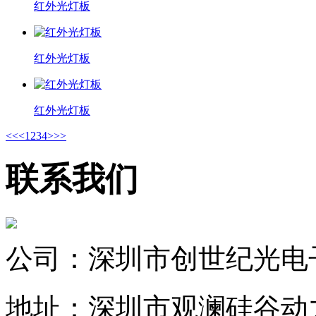
红外光灯板
红外光灯板
红外光灯板
<<
<
1
2
3
4
>
>>
联系我们
公司：深圳市创世纪光电
地址：深圳市观澜硅谷动